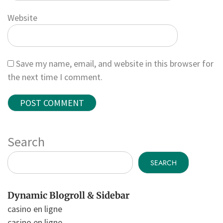
Website
Save my name, email, and website in this browser for
the next time I comment.
Search
SEARCH
Dynamic Blogroll & Sidebar
casino en ligne
casino en ligne