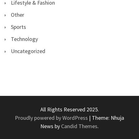
Lifestyle & Fashion
Other
Sports
Technology
Uncategorized
All Rights Reserved 2025.
Proudly powered by WordPress
|
Theme: Nhuja
News by
Candid Themes
.