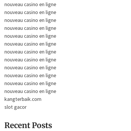
nouveau casino en ligne
nouveau casino en ligne
nouveau casino en ligne
nouveau casino en ligne
nouveau casino en ligne
nouveau casino en ligne
nouveau casino en ligne
nouveau casino en ligne
nouveau casino en ligne
nouveau casino en ligne
nouveau casino en ligne
nouveau casino en ligne
kangterbaik.com
slot gacor
Recent Posts