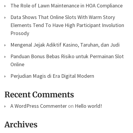
The Role of Lawn Maintenance in HOA Compliance
Data Shows That Online Slots With Warm Story
Elements Tend To Have High Participant Involution
Prosody
Mengenal Jejak Adiktif Kasino, Taruhan, dan Judi
Panduan Bonus Bebas Risiko untuk Permainan Slot
Online
Perjudian Magis di Era Digital Modern
Recent Comments
A WordPress Commenter
on
Hello world!
Archives