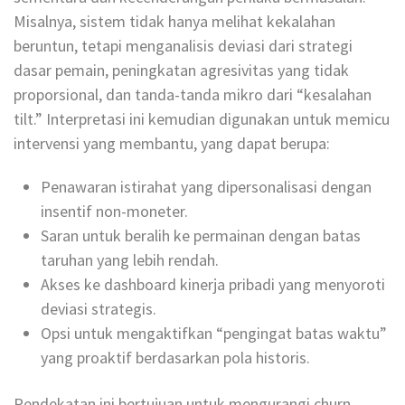
Misalnya, sistem tidak hanya melihat kekalahan
beruntun, tetapi menganalisis deviasi dari strategi
dasar pemain, peningkatan agresivitas yang tidak
proporsional, dan tanda-tanda mikro dari “kesalahan
tilt.” Interpretasi ini kemudian digunakan untuk memicu
intervensi yang membantu, yang dapat berupa:
Penawaran istirahat yang dipersonalisasi dengan
insentif non-moneter.
Saran untuk beralih ke permainan dengan batas
taruhan yang lebih rendah.
Akses ke dashboard kinerja pribadi yang menyoroti
deviasi strategis.
Opsi untuk mengaktifkan “pengingat batas waktu”
yang proaktif berdasarkan pola historis.
Pendekatan ini bertujuan untuk mengurangi churn