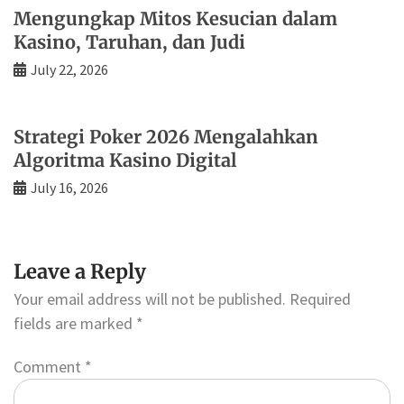
Mengungkap Mitos Kesucian dalam
Kasino, Taruhan, dan Judi
July 22, 2026
Strategi Poker 2026 Mengalahkan
Algoritma Kasino Digital
July 16, 2026
Leave a Reply
Your email address will not be published.
Required
fields are marked
*
Comment
*