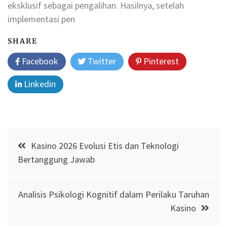
eksklusif sebagai pengalihan. Hasilnya, setelah
implementasi pen
SHARE
Facebook
Twitter
Pinterest
Linkedin
Post
Kasino 2026 Evolusi Etis dan Teknologi
navigation
Bertanggung Jawab
Analisis Psikologi Kognitif dalam Perilaku Taruhan
Kasino