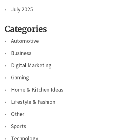
July 2025
Categories
Automotive
Business
Digital Marketing
Gaming
Home & Kitchen Ideas
Lifestyle & Fashion
Other
Sports
Technology