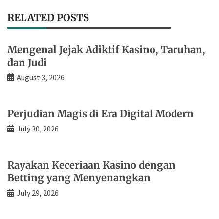
RELATED POSTS
Mengenal Jejak Adiktif Kasino, Taruhan,
dan Judi
August 3, 2026
Perjudian Magis di Era Digital Modern
July 30, 2026
Rayakan Keceriaan Kasino dengan
Betting yang Menyenangkan
July 29, 2026