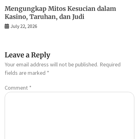
Mengungkap Mitos Kesucian dalam
Kasino, Taruhan, dan Judi
July 22, 2026
Leave a Reply
Your email address will not be published.
Required
fields are marked
*
Comment
*