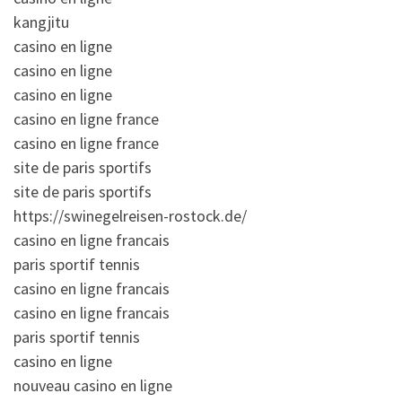
kangjitu
casino en ligne
casino en ligne
casino en ligne
casino en ligne france
casino en ligne france
site de paris sportifs
site de paris sportifs
https://swinegelreisen-rostock.de/
casino en ligne francais
paris sportif tennis
casino en ligne francais
casino en ligne francais
paris sportif tennis
casino en ligne
nouveau casino en ligne