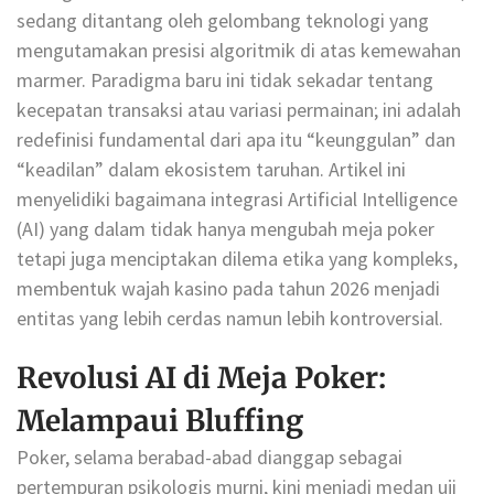
sedang ditantang oleh gelombang teknologi yang
mengutamakan presisi algoritmik di atas kemewahan
marmer. Paradigma baru ini tidak sekadar tentang
kecepatan transaksi atau variasi permainan; ini adalah
redefinisi fundamental dari apa itu “keunggulan” dan
“keadilan” dalam ekosistem taruhan. Artikel ini
menyelidiki bagaimana integrasi Artificial Intelligence
(AI) yang dalam tidak hanya mengubah meja poker
tetapi juga menciptakan dilema etika yang kompleks,
membentuk wajah kasino pada tahun 2026 menjadi
entitas yang lebih cerdas namun lebih kontroversial.
Revolusi AI di Meja Poker:
Melampaui Bluffing
Poker, selama berabad-abad dianggap sebagai
pertempuran psikologis murni, kini menjadi medan uji