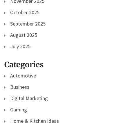
November 2025
October 2025
September 2025
August 2025
July 2025
Categories
Automotive
Business
Digital Marketing
Gaming
Home & Kitchen Ideas