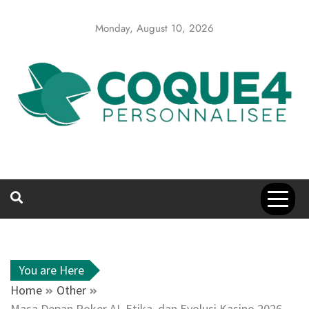
Skip
to
Monday, August 10, 2026
content
You are Here
Home
Other
Masa Depan Poker AI, Etika, dan Evolusi Kasino 2026