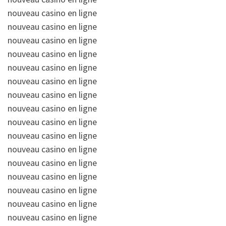
nouveau casino en ligne
nouveau casino en ligne
nouveau casino en ligne
nouveau casino en ligne
nouveau casino en ligne
nouveau casino en ligne
nouveau casino en ligne
nouveau casino en ligne
nouveau casino en ligne
nouveau casino en ligne
nouveau casino en ligne
nouveau casino en ligne
nouveau casino en ligne
nouveau casino en ligne
nouveau casino en ligne
nouveau casino en ligne