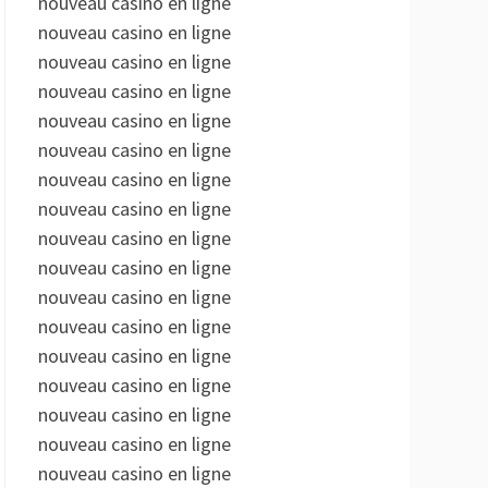
nouveau casino en ligne
nouveau casino en ligne
nouveau casino en ligne
nouveau casino en ligne
nouveau casino en ligne
nouveau casino en ligne
nouveau casino en ligne
nouveau casino en ligne
nouveau casino en ligne
nouveau casino en ligne
nouveau casino en ligne
nouveau casino en ligne
nouveau casino en ligne
nouveau casino en ligne
nouveau casino en ligne
nouveau casino en ligne
nouveau casino en ligne