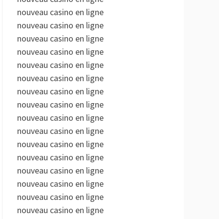
nouveau casino en ligne
nouveau casino en ligne
nouveau casino en ligne
nouveau casino en ligne
nouveau casino en ligne
nouveau casino en ligne
nouveau casino en ligne
nouveau casino en ligne
nouveau casino en ligne
nouveau casino en ligne
nouveau casino en ligne
nouveau casino en ligne
nouveau casino en ligne
nouveau casino en ligne
nouveau casino en ligne
nouveau casino en ligne