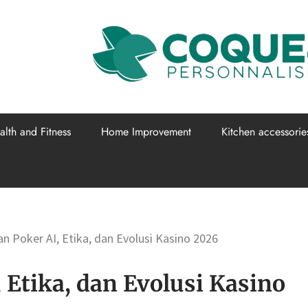
alth and Fitness
Home Improvement
Kitchen accessorie
n Poker AI, Etika, dan Evolusi Kasino 2026
 Etika, dan Evolusi Kasino