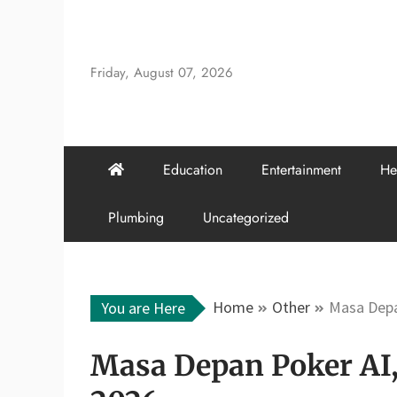
Skip
to
content
Friday, August 07, 2026
Education
Entertainment
He
Plumbing
Uncategorized
Home
Other
Masa Depa
You are Here
Masa Depan Poker AI,