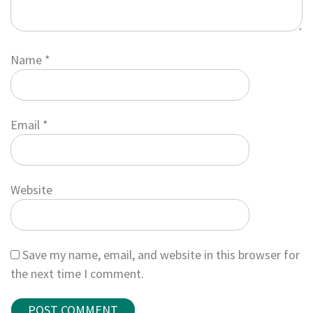
Name
*
Email
*
Website
Save my name, email, and website in this browser for
the next time I comment.