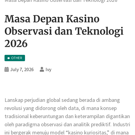
Masa Depan Kasino
Observasi dan Teknologi
2026
OTHER
July 7, 2026
Ivy
Lanskap perjudian global sedang berada di ambang
revolusi yang didorong oleh data, di mana konsep
tradisional keberuntungan dan keterampilan digantikan
oleh paradigma observasi dan analitik prediktif. Industri
ini bergerak menuju model “kasino kuriositas,” di mana