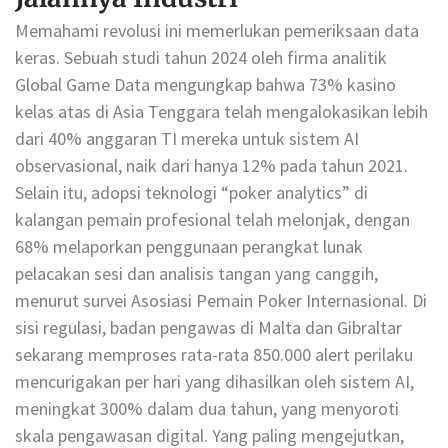
Memahami revolusi ini memerlukan pemeriksaan data
keras. Sebuah studi tahun 2024 oleh firma analitik
Global Game Data mengungkap bahwa 73% kasino
kelas atas di Asia Tenggara telah mengalokasikan lebih
dari 40% anggaran TI mereka untuk sistem AI
observasional, naik dari hanya 12% pada tahun 2021.
Selain itu, adopsi teknologi “poker analytics” di
kalangan pemain profesional telah melonjak, dengan
68% melaporkan penggunaan perangkat lunak
pelacakan sesi dan analisis tangan yang canggih,
menurut survei Asosiasi Pemain Poker Internasional. Di
sisi regulasi, badan pengawas di Malta dan Gibraltar
sekarang memproses rata-rata 850.000 alert perilaku
mencurigakan per hari yang dihasilkan oleh sistem AI,
meningkat 300% dalam dua tahun, yang menyoroti
skala pengawasan digital. Yang paling mengejutkan,