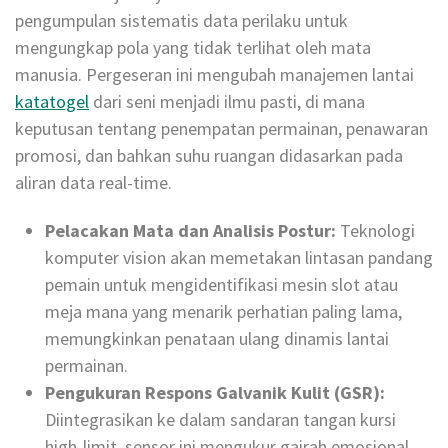
pengumpulan sistematis data perilaku untuk
mengungkap pola yang tidak terlihat oleh mata
manusia. Pergeseran ini mengubah manajemen lantai
katatogel
dari seni menjadi ilmu pasti, di mana
keputusan tentang penempatan permainan, penawaran
promosi, dan bahkan suhu ruangan didasarkan pada
aliran data real-time.
Pelacakan Mata dan Analisis Postur:
Teknologi
komputer vision akan memetakan lintasan pandang
pemain untuk mengidentifikasi mesin slot atau
meja mana yang menarik perhatian paling lama,
memungkinkan penataan ulang dinamis lantai
permainan.
Pengukuran Respons Galvanik Kulit (GSR):
Diintegrasikan ke dalam sandaran tangan kursi
high-limit, sensor ini mengukur gairah emosional,