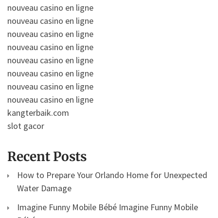
nouveau casino en ligne
nouveau casino en ligne
nouveau casino en ligne
nouveau casino en ligne
nouveau casino en ligne
nouveau casino en ligne
nouveau casino en ligne
nouveau casino en ligne
kangterbaik.com
slot gacor
Recent Posts
How to Prepare Your Orlando Home for Unexpected
Water Damage
Imagine Funny Mobile Bébé Imagine Funny Mobile