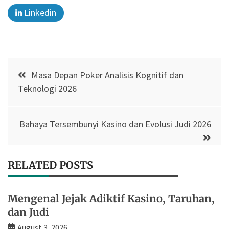
Linkedin
Post
Masa Depan Poker Analisis Kognitif dan
navigation
Teknologi 2026
Bahaya Tersembunyi Kasino dan Evolusi Judi 2026
RELATED POSTS
Mengenal Jejak Adiktif Kasino, Taruhan,
dan Judi
August 3, 2026