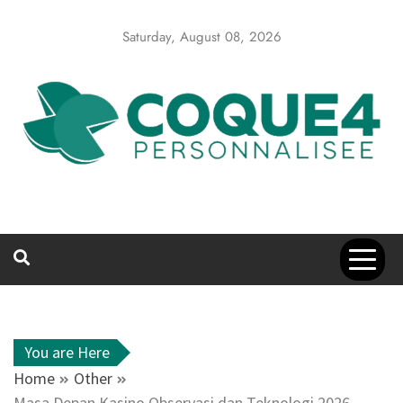
Skip
to
Saturday, August 08, 2026
content
You are Here
Home
Other
Masa Depan Kasino Observasi dan Teknologi 2026