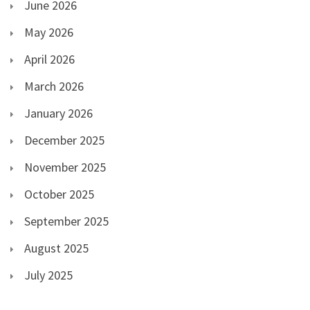
June 2026
May 2026
April 2026
March 2026
January 2026
December 2025
November 2025
October 2025
September 2025
August 2025
July 2025