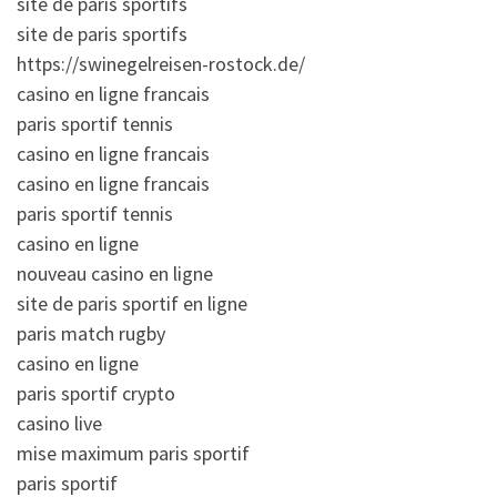
site de paris sportifs
site de paris sportifs
https://swinegelreisen-rostock.de/
casino en ligne francais
paris sportif tennis
casino en ligne francais
casino en ligne francais
paris sportif tennis
casino en ligne
nouveau casino en ligne
site de paris sportif en ligne
paris match rugby
casino en ligne
paris sportif crypto
casino live
mise maximum paris sportif
paris sportif