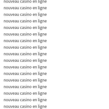
nouveau casino en ligne
nouveau casino en ligne
nouveau casino en ligne
nouveau casino en ligne
nouveau casino en ligne
nouveau casino en ligne
nouveau casino en ligne
nouveau casino en ligne
nouveau casino en ligne
nouveau casino en ligne
nouveau casino en ligne
nouveau casino en ligne
nouveau casino en ligne
nouveau casino en ligne
nouveau casino en ligne
nouveau casino en ligne
nouveau casino en ligne