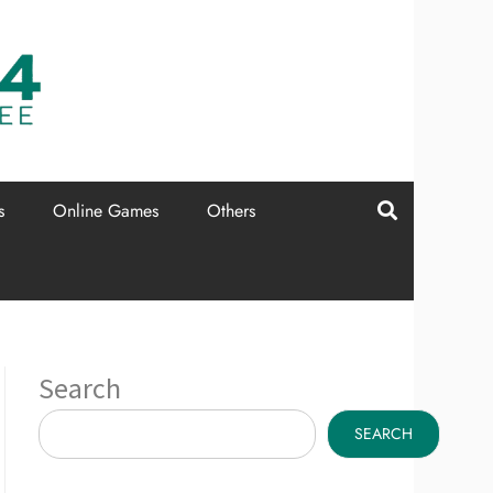
s
Online Games
Others
Search
SEARCH