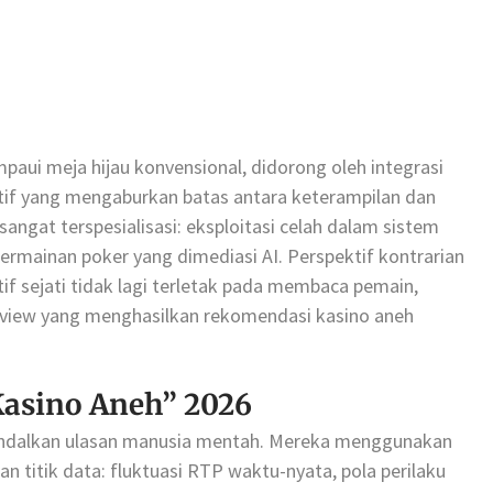
paui meja hijau konvensional, didorong oleh integrasi
tif yang mengaburkan batas antara keterampilan dan
 sangat terspesialisasi: eksploitasi celah dalam sistem
 permainan poker yang dimediasi AI. Perspektif kontrarian
 sejati tidak lagi terletak pada membaca pemain,
eview yang menghasilkan rekomendasi kasino aneh
Kasino Aneh” 2026
andalkan ulasan manusia mentah. Mereka menggunakan
 titik data: fluktuasi RTP waktu-nyata, pola perilaku