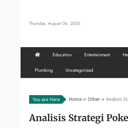
Skip
to
content
Thursday, August 06, 2026
Education
Entertainment
He
Plumbing
Uncategorized
Home
Other
Analisis 
You are Here
Analisis Strategi Po