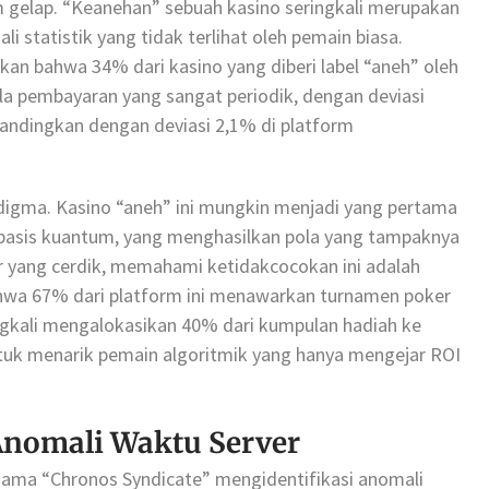
um gelap. “Keanehan” sebuah kasino seringkali merupakan
i statistik yang tidak terlihat oleh pemain biasa.
an bahwa 34% dari kasino yang diberi label “aneh” oleh
a pembayaran yang sangat periodik, dengan deviasi
andingkan dengan deviasi 2,1% di platform
adigma. Kasino “aneh” ini mungkin menjadi yang pertama
basis kuantum, yang menghasilkan pola yang tampaknya
er yang cerdik, memahami ketidakcocokan ini adalah
bahwa 67% dari platform ini menawarkan turnamen poker
ingkali mengalokasikan 40% dari kumpulan hadiah ke
ntuk menarik pemain algoritmik yang hanya mengejar ROI
 Anomali Waktu Server
nama “Chronos Syndicate” mengidentifikasi anomali