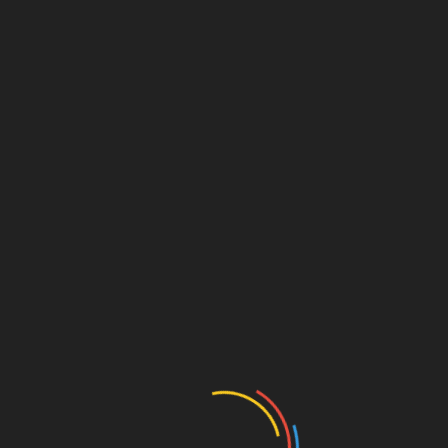
rang bagi algoritma. Pemain manusia sekarang
an, yang lebih umum, melawan manusia yang dilatih
gkat lunak seperti PioSolver dan GTO+ telah
Linkedin
Ak Lasbela- Game Of Karachi Rk