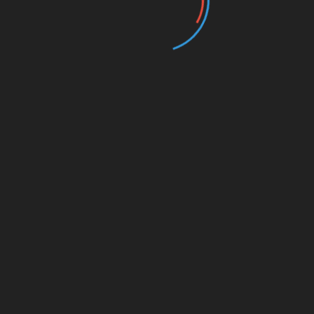
an Magis di Era
Rayakan Keceriaan
 Modern
Kasino dengan Betting
yang Menyenangkan
2026
July 29, 2026
i Poker 2026
ahkan
ma Kasino
2026
red fields are marked
*